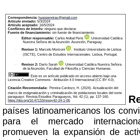
Correspondencia:
hugopereirac@gmail.com
Articulo enviado:
5/3/2024
Articulo aceptado:
16/5/2024
Conflictos de Interés:
ninguno que declarar.
Fuente de financiamiento:
sin fuente de financiamiento.
Editor responsable:
Carlos Anibal Peris
. Universidad Católica
·
Nuestra Señora de la Asunción. Asunción, Paraguay.
Revisor 1:
Marcelo Moriconi
.
Instituto Universitario de Lisboa
·
(ISCTE), Centro de Estudios Internacionales. Lisboa, Portugal.
Revisor 2:
Darío Sarah
. Universidad Católica Nuestra Señora
·
de la Asunción, Facultad de Filosofía y Ciencias Humanas.
Este es un artículo publicado en acceso abierto bajo una
Licencia Creative Commons - Atribución 4.0 Internacional (CC BY 4.0).
Citación Recomendada:
Pereira-Cardozo, H. (2024).
Actualización del
marco de estigmatización y criminalización de poblaciones locales del norte
R
paraguayo. Revista Estudios Paraguayos, Vol. 42 (1), pp. 137-160.
https://doi.org/10.47133/respy42-24-1-06
países latinoamericanos los conv
para el mercado internaciona
promueven la expansión de activi