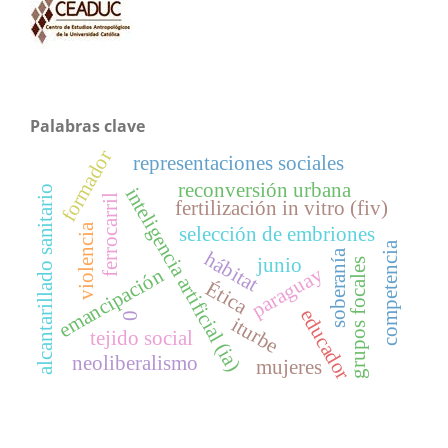
Palabras clave
formador
representaciones sociales
reconversión urbana
alcantarillado sanitario
inteligencia artificial (ia)
ferrocarril
fertilización in vitro (fiv)
violencia
selección de embriones
competencia
soberanía
hábitat
junio
grupos focales
paraguay
emancipación
Ética
educador
0
iturbe
tejido social
neoliberalismo
mujeres